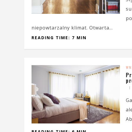
su
po
niepowtarzalny klimat. Otwarta...
READING TIME: 7 MIN
WN
Pr
pr
Ga
al
Ab
READING TIME: 6 MIN