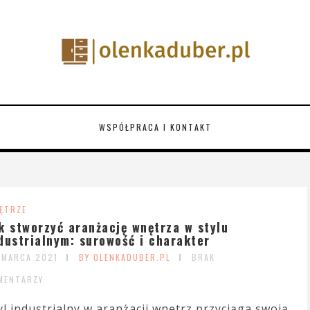
WSPÓŁPRACA I KONTAKT
ĘTRZE
k stworzyć aranżację wnętrza w stylu
dustrialnym: surowość i charakter
 MARCA 2021
BY OLENKADUBER.PL
BRAK
MENTARZY
yl industrialny w aranżacji wnętrz przyciąga swoją