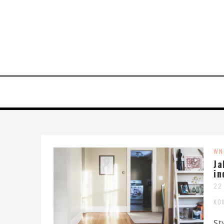
WN
Ja
in
22
KO
St