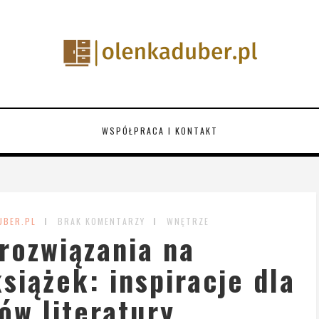
WSPÓŁPRACA I KONTAKT
UBER.PL
BRAK KOMENTARZY
WNĘTRZE
rozwiązania na
iążek: inspiracje dla
ów literatury