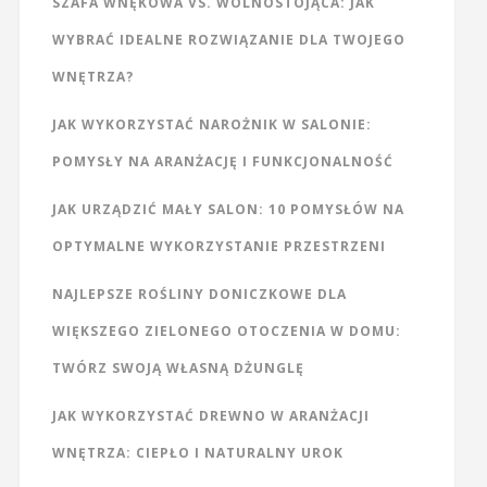
SZAFA WNĘKOWA VS. WOLNOSTOJĄCA: JAK
WYBRAĆ IDEALNE ROZWIĄZANIE DLA TWOJEGO
WNĘTRZA?
JAK WYKORZYSTAĆ NAROŻNIK W SALONIE:
POMYSŁY NA ARANŻACJĘ I FUNKCJONALNOŚĆ
JAK URZĄDZIĆ MAŁY SALON: 10 POMYSŁÓW NA
OPTYMALNE WYKORZYSTANIE PRZESTRZENI
NAJLEPSZE ROŚLINY DONICZKOWE DLA
WIĘKSZEGO ZIELONEGO OTOCZENIA W DOMU:
TWÓRZ SWOJĄ WŁASNĄ DŻUNGLĘ
JAK WYKORZYSTAĆ DREWNO W ARANŻACJI
WNĘTRZA: CIEPŁO I NATURALNY UROK