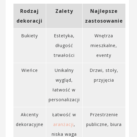
Rodzaj
Zalety
Najlepsze
dekoracji
zastosowanie
Bukiety
Estetyka,
Wnętrza
długość
mieszkalne,
trwałości
eventy
Wieńce
Unikalny
Drzwi, stoły,
wygląd,
przyjęcia
łatwość w
personalizacji
Akcenty
Łatwość w
Przestrzenie
dekoracyjne
aranżacji
,
publiczne, biura
niska waga