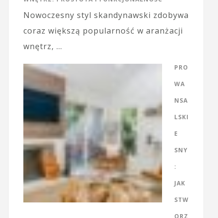
Nowoczesny styl skandynawski zdobywa
coraz większą popularność w aranżacji
wnętrz, …
PRO
WA
NSA
LSKI
E
SNY
:
JAK
STW
ORZ