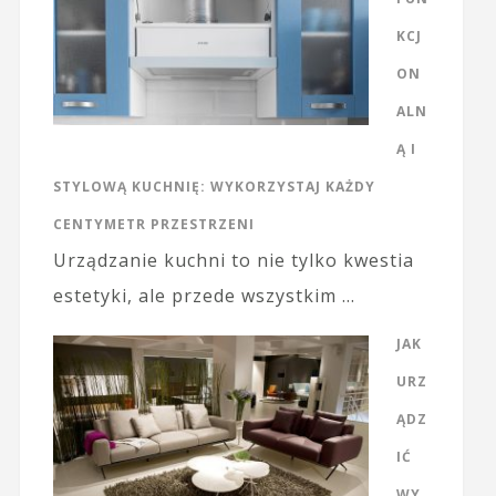
KCJ
ON
ALN
Ą I
STYLOWĄ KUCHNIĘ: WYKORZYSTAJ KAŻDY
CENTYMETR PRZESTRZENI
Urządzanie kuchni to nie tylko kwestia
estetyki, ale przede wszystkim …
JAK
URZ
ĄDZ
IĆ
WY