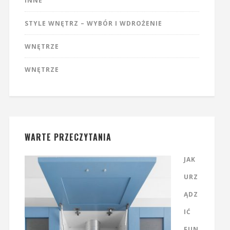
INNE
STYLE WNĘTRZ – WYBÓR I WDROŻENIE
WNĘTRZE
WNĘTRZE
WARTE PRZECZYTANIA
JAK
URZ
ĄDZ
IĆ
FUN