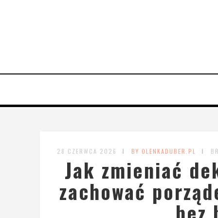
28 CZERWCA 2026
BY OLENKADUBER.PL
B
Jak zmieniać de
zachować porząde
bez 