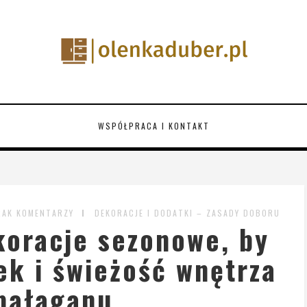
WSPÓŁPRACA I KONTAKT
RAK KOMENTARZY
DEKORACJE I DODATKI – ZASADY DOBORU
koracje sezonowe, by
k i świeżość wnętrza
bałaganu