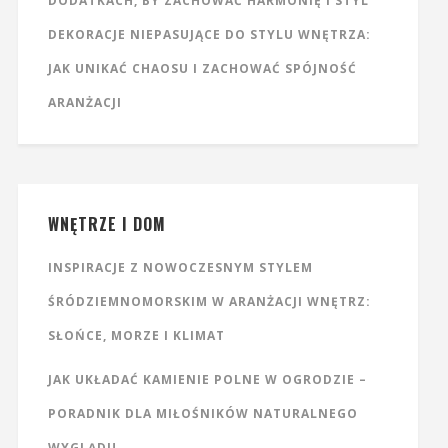
DODATKACH, BY ZACHOWAĆ HARMONIĘ I STYL
DEKORACJE NIEPASUJĄCE DO STYLU WNĘTRZA:
JAK UNIKAĆ CHAOSU I ZACHOWAĆ SPÓJNOŚĆ
ARANŻACJI
WNĘTRZE I DOM
INSPIRACJE Z NOWOCZESNYM STYLEM
ŚRÓDZIEMNOMORSKIM W ARANŻACJI WNĘTRZ:
SŁOŃCE, MORZE I KLIMAT
JAK UKŁADAĆ KAMIENIE POLNE W OGRODZIE –
PORADNIK DLA MIŁOŚNIKÓW NATURALNEGO
WYGLĄDU