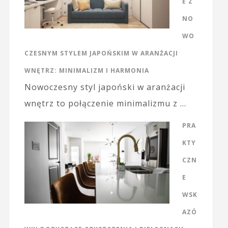
E Z
NO
WO
CZESNYM STYLEM JAPOŃSKIM W ARANŻACJI
WNĘTRZ: MINIMALIZM I HARMONIA
Nowoczesny styl japoński w aranżacji
wnętrz to połączenie minimalizmu z …
PRA
KTY
CZN
E
WSK
AZÓ