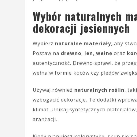
Wybór naturalnych ma
dekoracji jesiennych
Wybierz
naturalne materiały
, aby stwo
Postaw na
drewno
,
len
,
wełnę
oraz
kor
autentyczność. Drewno sprawi, że przest
wełna w formie koców czy pledów zwięks
Używaj również
naturalnych roślin
, tak
wzbogacić dekoracje. Te dodatki wprowa
klimat. Unikaj syntetycznych materiałów
aranżacji.
Kiedy planujesz kolorystykę, skup się n