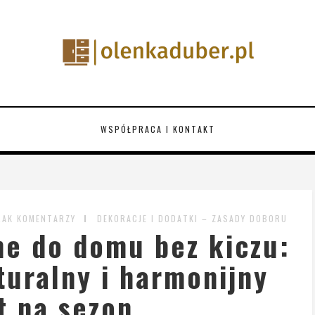
WSPÓŁPRACA I KONTAKT
RAK KOMENTARZY
DEKORACJE I DODATKI – ZASADY DOBORU
ne do domu bez kiczu:
turalny i harmonijny
t na sezon