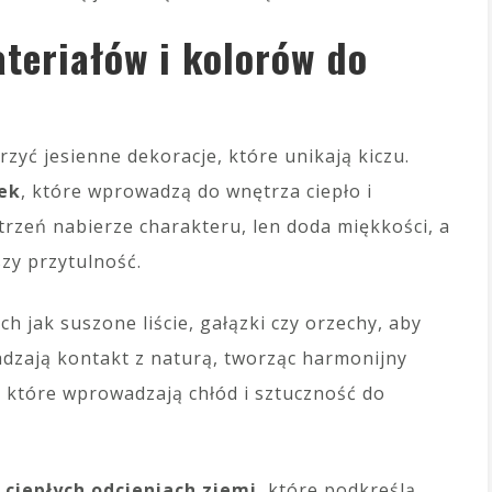
teriałów i kolorów do
rzyć jesienne dekoracje, które unikają kiczu.
ek
, które wprowadzą do wnętrza ciepło i
rzeń nabierze charakteru, len doda miękkości, a
zy przytulność.
ich jak suszone liście, gałązki czy orzechy, aby
dzają kontakt z naturą, tworząc harmonijny
, które wprowadzają chłód i sztuczność do
a
ciepłych odcieniach ziemi
, które podkreślą