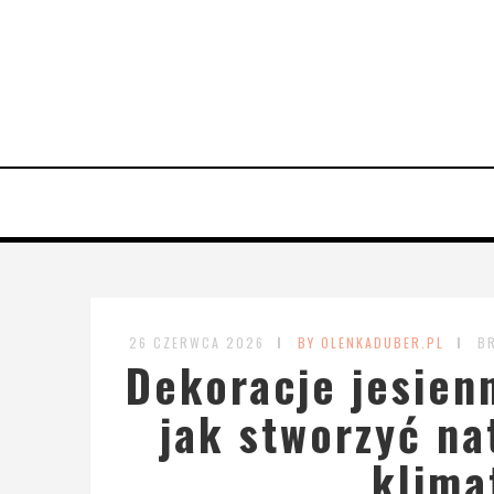
26 CZERWCA 2026
BY OLENKADUBER.PL
B
Dekoracje jesien
jak stworzyć na
klima