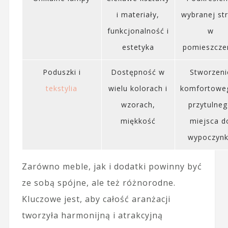
i materiały,
wybranej st
funkcjonalność i
w
estetyka
pomieszcze
Poduszki i
Dostępność w
Stworzeni
tekstylia
wielu kolorach i
komfortoweg
wzorach,
przytulne
miękkość
miejsca d
wypoczyn
Zarówno meble, jak i dodatki powinny być
ze sobą spójne, ale też różnorodne.
Kluczowe jest, aby całość aranżacji
tworzyła harmonijną i atrakcyjną