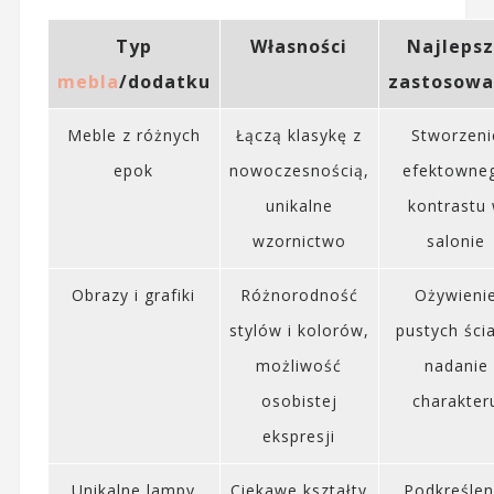
Typ
Własności
Najleps
mebla
/dodatku
zastosowa
Meble z różnych
Łączą klasykę z
Stworzeni
epok
nowoczesnością,
efektowne
unikalne
kontrastu
wzornictwo
salonie
Obrazy i grafiki
Różnorodność
Ożywieni
stylów i kolorów,
pustych ścia
możliwość
nadanie
osobistej
charakter
ekspresji
Unikalne lampy
Ciekawe kształty
Podkreślen