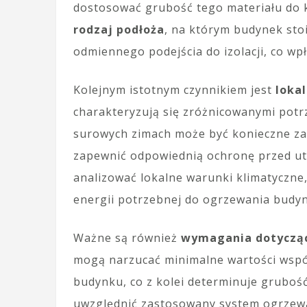
dostosować grubość tego materiału do 
rodzaj podłoża
, na którym budynek st
odmiennego podejścia do izolacji, co wp
Kolejnym istotnym czynnikiem jest
loka
charakteryzują się zróżnicowanymi potr
surowych zimach może być konieczne za
zapewnić odpowiednią ochronę przed ut
analizować lokalne warunki klimatyczne
energii potrzebnej do ogrzewania budy
Ważne są również
wymagania dotyczące
mogą narzucać minimalne wartości współ
budynku, co z kolei determinuje gruboś
uwzględnić zastosowany system ogrzewa