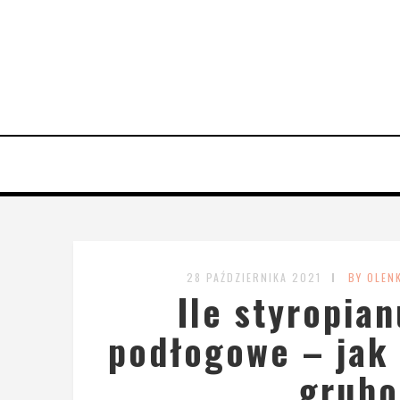
28 PAŹDZIERNIKA 2021
BY OLEN
Ile styropia
podłogowe – jak 
grubo