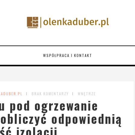
WSPÓŁPRACA I KONTAKT
KADUBER.PL
BRAK KOMENTARZY
WNĘTRZE
nu pod ogrzewanie
obliczyć odpowiednią
ść izolacji