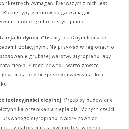
konkretnych wymagań. Pierwszym z nich jest
oi. Różne typy gruntów mogą wymagać
ływa na dobór grubości styropianu.
lizacja budynku
. Obszary o różnym klimacie
zebami izolacyjnymi. Na przykład w regionach o
stosowanie grubszej warstwy styropianu, aby
ratą ciepła. Z tego powodu warto zawsze
, gdyż mają one bezpośredni wpływ na ilość
nku.
 izolacyjności cieplnej
. Przepisy budowlane
czynnika przenikania ciepła dla różnych części
ć używanego styropianu. Należy również
nia; izolatory muszą być dostosowane do