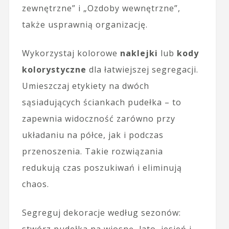
zewnętrzne” i „Ozdoby wewnętrzne”,
także usprawnią organizację.
Wykorzystaj kolorowe
naklejki
lub
kody
kolorystyczne
dla łatwiejszej segregacji.
Umieszczaj etykiety na dwóch
sąsiadujących ściankach pudełka – to
zapewnia widoczność zarówno przy
układaniu na półce, jak i podczas
przenoszenia. Takie rozwiązania
redukują czas poszukiwań i eliminują
chaos.
Segreguj dekoracje według sezonów:
stwórz pudełka na wiosnę, lato, jesień i