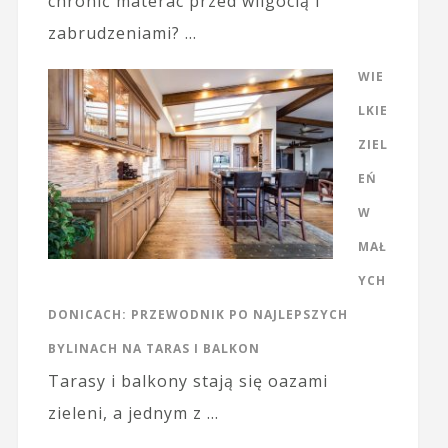
chronić materac przed wilgocią i
zabrudzeniami? …
WIE
LKIE
ZIEL
EŃ
W
MAŁ
YCH
DONICACH: PRZEWODNIK PO NAJLEPSZYCH
BYLINACH NA TARAS I BALKON
Tarasy i balkony stają się oazami
zieleni, a jednym z …