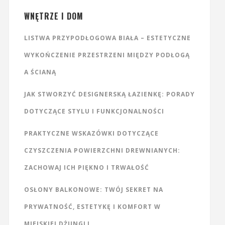
WNĘTRZE I DOM
LISTWA PRZYPODŁOGOWA BIAŁA – ESTETYCZNE
WYKOŃCZENIE PRZESTRZENI MIĘDZY PODŁOGĄ
A ŚCIANĄ
JAK STWORZYĆ DESIGNERSKĄ ŁAZIENKĘ: PORADY
DOTYCZĄCE STYLU I FUNKCJONALNOŚCI
PRAKTYCZNE WSKAZÓWKI DOTYCZĄCE
CZYSZCZENIA POWIERZCHNI DREWNIANYCH:
ZACHOWAJ ICH PIĘKNO I TRWAŁOŚĆ
OSŁONY BALKONOWE: TWÓJ SEKRET NA
PRYWATNOŚĆ, ESTETYKĘ I KOMFORT W
MIEJSKIEJ DŻUNGLI