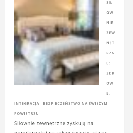
SIŁ
OW
NIE
ZEW
NĘT
RZN
E:
ZDR
OWI
E,
INTEGRACJA I BEZPIECZEŃSTWO NA ŚWIEŻYM
POWIETRZU
Siłownie zewnętrzne zyskują na
popularności na całym świecie, stając