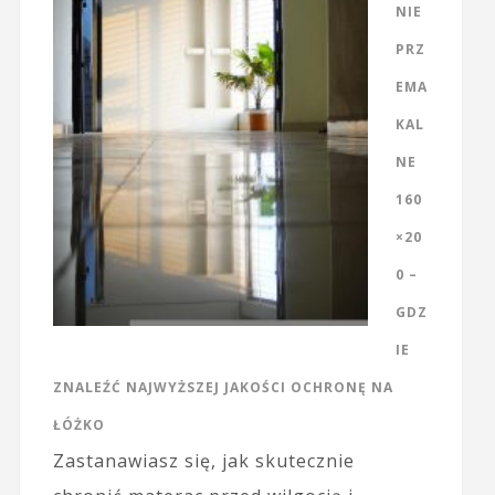
NIE
PRZ
EMA
KAL
NE
160
×20
0 –
GDZ
IE
ZNALEŹĆ NAJWYŻSZEJ JAKOŚCI OCHRONĘ NA
ŁÓŻKO
Zastanawiasz się, jak skutecznie