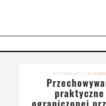
21 CZERWCA 2021
BY OLENKA
Przechowywan
praktyczne 
ograniczonej prz