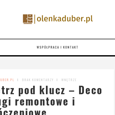
WSPÓŁPRACA I KONTAKT
DUBER.PL
BRAK KOMENTARZY
WNĘTRZE
trz pod klucz – Deco
ugi remontowe i
ńczeniowe