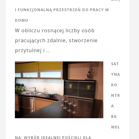
I FUNKCJONALNĄ PRZESTRZEŃ DO PRACY W
DOMU
W obliczu rosnącej liczby osób
pracujących zdalnie, stworzenie
przytulnej i …
SAT
YNA
KO
NTR
A
BA
WEŁ
NA: WYBÓR IDEALNEJ POŚCIELI DLA