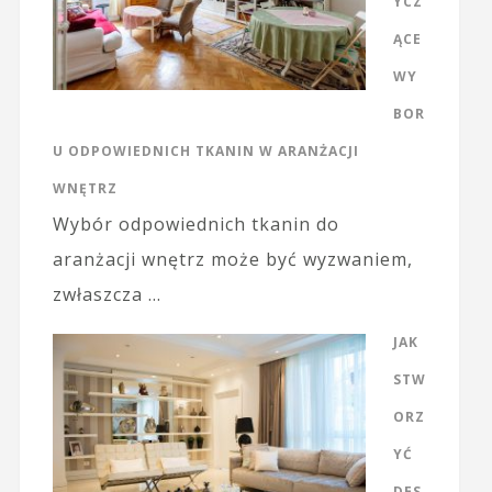
YCZ
ĄCE
WY
BOR
U ODPOWIEDNICH TKANIN W ARANŻACJI
WNĘTRZ
Wybór odpowiednich tkanin do
aranżacji wnętrz może być wyzwaniem,
zwłaszcza …
JAK
STW
ORZ
YĆ
DES