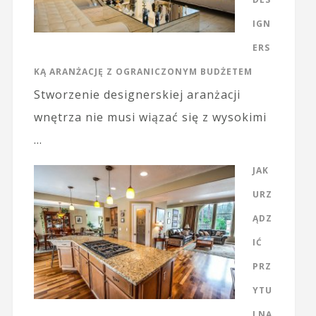
IGN
ERS
KĄ ARANŻACJĘ Z OGRANICZONYM BUDŻETEM
Stworzenie designerskiej aranżacji
wnętrza nie musi wiązać się z wysokimi
…
JAK
URZ
ĄDZ
IĆ
PRZ
YTU
LNĄ