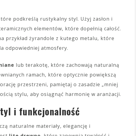
które podkreślą rustykalny styl. Użyj zasłon i
eramicznych elementów, które dopełnią całość.
 na przykład żyrandole z kutego metalu, które
dla odpowiedniej atmosfery.
niane
lub terakotę, które zachowają naturalną
rewnianych ramach, które optycznie powiększą
rację przestrzeni, pamiętaj o zasadzie „mniej
jnością stylu, aby osiągnąć harmonię w aranżacji.
tyl i funkcjonalność
ączą naturalne materiały, elegancję i
jest
lite drewno
, które zapewnia trwałość i