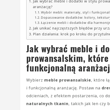
Jak wybrać meble i dodatki w stylu prowa
aranżację?
Wybór mebli: materiały, styl i funkcjona
Dopasowanie dodatków: kolory, tekstur
Łączenie mebli i dodatków dla harmoni
Jak unikać najczęstszych błędów przy ur
Plan działania: krok po kroku do przytuln
Jak wybrać meble i do
prowansalskim, które 
funkcjonalną aranżac
Wybierz
meble prowansalskie
, które ł
i funkcjonalną aranżację. Postaw na
dre
odcieniach, z efektem postarzenia, co do
naturalnych tkanin
, takich jak len czy