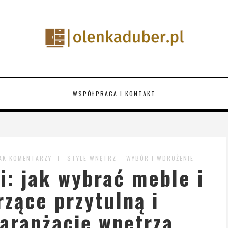
WSPÓŁPRACA I KONTAKT
AK KOMENTARZY
STYLE WNĘTRZ – WYBÓR I WDROŻENIE
i: jak wybrać meble i
rzące przytulną i
aranżację wnętrza