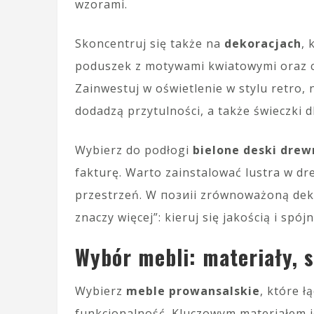
wzorami.
Skoncentruj się także na
dekoracjach
, 
poduszek z motywami kwiatowymi oraz c
Zainwestuj w oświetlenie w stylu retro,
dodadzą przytulności, a także świeczki 
Wybierz do podłogi
bielone deski drew
fakturę. Warto zainstalować lustra w d
przestrzeń. W позиii zrównoważoną deko
znaczy więcej”: kieruj się jakością i spó
Wybór mebli: materiały, s
Wybierz
meble prowansalskie
, które ł
funkcjonalność. Kluczowym materiałem 