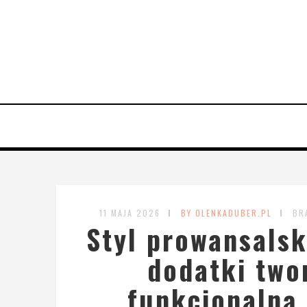
11 MAJA 2026
BY OLENKADUBER.PL
BR
Styl prowansalsk
dodatki two
funkcjonalną 