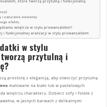
nsalskim, które tworzą przytulną i funkcjonalną
lność
y i naturalne elementy
jnego efektu
ządzaniu wnętrza w stylu prowansalskim?
ej i funkcjonalnej aranżacji w stylu prowansalskim
datki w stylu
tworzą przytulną i
ję?
ączą prostotę z elegancją, aby stworzyć przytulną
wno
malowane na biało lub w pastelowych
da wnętrzu charakteru. Dobierz sofy i fotele z
 bawełna, w jasnych barwach z delikatnymi