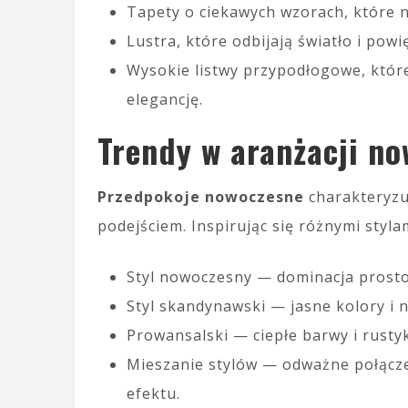
Tapety o ciekawych wzorach, które 
Lustra, które odbijają światło i pow
Wysokie listwy przypodłogowe, któr
elegancję.
Trendy w aranżacji n
Przedpokoje nowoczesne
charakteryzuj
podejściem. Inspirując się różnymi styl
Styl nowoczesny — dominacja prostot
Styl skandynawski — jasne kolory i 
Prowansalski — ciepłe barwy i rusty
Mieszanie stylów — odważne połącze
efektu.