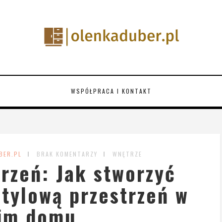
WSPÓŁPRACA I KONTAKT
BER.PL
BRAK KOMENTARZY
WNĘTRZE
rzeń: Jak stworzyć
stylową przestrzeń w
im domu