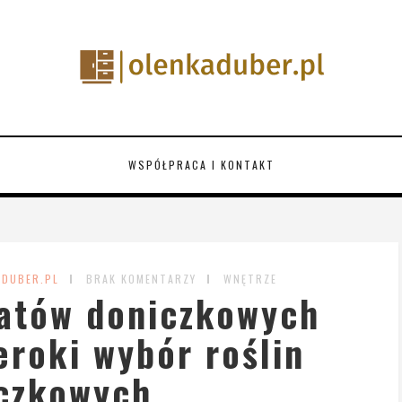
WSPÓŁPRACA I KONTAKT
ADUBER.PL
BRAK KOMENTARZY
WNĘTRZE
atów doniczkowych
eroki wybór roślin
czkowych