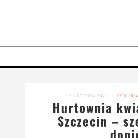
12 LISTOPADA 2020
BY OLENK
Hurtownia kwi
Szczecin – sz
doni