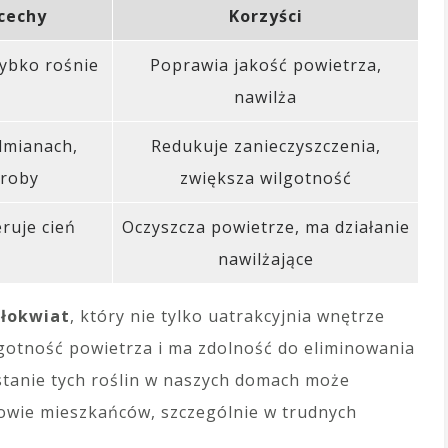
cechy
Korzyści
zybko rośnie
Poprawia jakość powietrza,
nawilża
dmianach,
Redukuje zanieczyszczenia,
oroby
zwiększa wilgotność
ruje cień
Oczyszcza powietrze, ma działanie
nawilżające
dłokwiat
, który nie tylko uatrakcyjnia wnętrze
lgotność powietrza i ma zdolność do eliminowania
stanie tych roślin w naszych domach może
rowie mieszkańców, szczególnie w trudnych