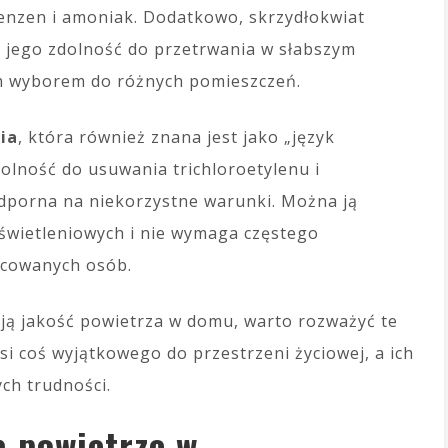
benzen i amoniak. Dodatkowo, skrzydłokwiat
a jego zdolność do przetrwania w słabszym
ym wyborem do różnych pomieszczeń.
ia
, która również znana jest jako „język
olność do usuwania trichloroetylenu i
odporna na niekorzystne warunki. Można ją
wietleniowych i nie wymaga częstego
racowanych osób.
ają jakość powietrza w domu, warto rozważyć te
si coś wyjątkowego do przestrzeni życiowej, a ich
ch trudności.
ą powietrze w