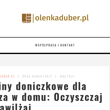
WSPÓŁPRACA I KONTAKT
DUBER.PL
BRAK KOMENTARZY
WNĘTRZE
iny doniczkowe dla
za w domu: Oczyszczaj
nawilżaj