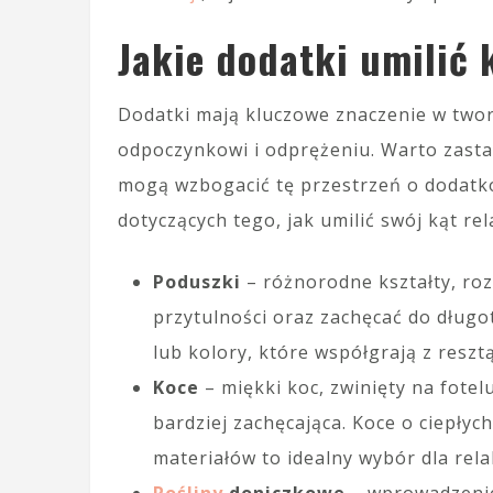
Jakie dodatki umilić 
Dodatki mają kluczowe znaczenie w twor
odpoczynkowi i odprężeniu. Warto zast
mogą wzbogacić tę przestrzeń o dodatko
dotyczących tego, jak umilić swój kąt rel
Poduszki
– różnorodne kształty, ro
przytulności oraz zachęcać do dług
lub kolory, które współgrają z resztą
Koce
– miękki koc, zwinięty na fotel
bardziej zachęcająca. Koce o ciepły
materiałów to idealny wybór dla rela