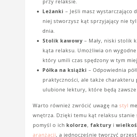
przy relaksie.
Leżanki
– Jeśli masz wystarczająco d
niej stworzysz kąt sprzyjający nie 
dnia.
Stolik kawowy
– Mały, niski stoli
kąta relaksu. Umożliwia on wygodne 
który umili czas spędzony w tym miej
Półka na książki
– Odpowiednia półk
praktyczności, ale także charakteru 
ulubione lektury, które będą zawsze
Warto również zwrócić uwagę na
styl
meb
wnętrza. Dzięki temu kąt relaksu stanie
pomyśl o ich
kolorze
,
faktury
i
wielkoś
aranżacji
, a jednocześnie tworzyć przes