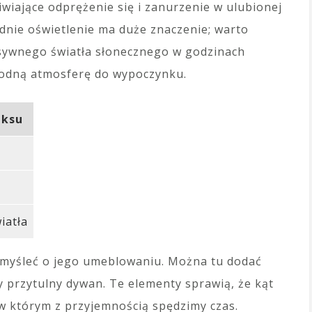
liwiające odprężenie się i zanurzenie w ulubionej
dnie oświetlenie ma duże znaczenie; warto
nsywnego światła słonecznego w godzinach
godną atmosferę do wypoczynku.
aksu
iatła
omyśleć o jego umeblowaniu. Można tu dodać
zy przytulny dywan. Te elementy sprawią, że kąt
 w którym z przyjemnością spędzimy czas.