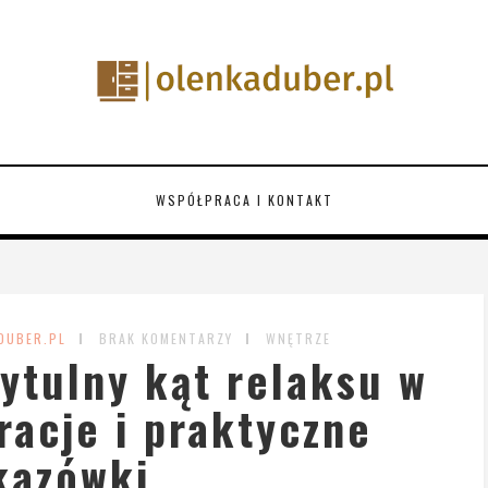
WSPÓŁPRACA I KONTAKT
DUBER.PL
BRAK KOMENTARZY
WNĘTRZE
ytulny kąt relaksu w
iracje i praktyczne
kazówki