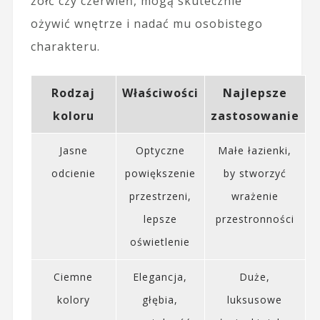
żółć czy czerwień, mogą skutecznie
ożywić wnętrze i nadać mu osobistego
charakteru.
Rodzaj
Właściwości
Najlepsze
koloru
zastosowanie
Jasne
Optyczne
Małe łazienki,
odcienie
powiększenie
by stworzyć
przestrzeni,
wrażenie
lepsze
przestronności
oświetlenie
Ciemne
Elegancja,
Duże,
kolory
głębia,
luksusowe