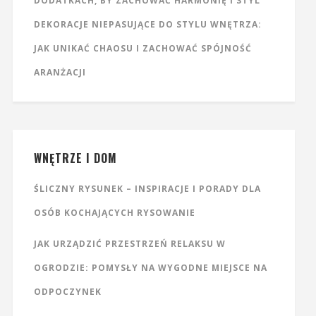
DODATKACH, BY ZACHOWAĆ HARMONIĘ I STYL
DEKORACJE NIEPASUJĄCE DO STYLU WNĘTRZA:
JAK UNIKAĆ CHAOSU I ZACHOWAĆ SPÓJNOŚĆ
ARANŻACJI
WNĘTRZE I DOM
ŚLICZNY RYSUNEK – INSPIRACJE I PORADY DLA
OSÓB KOCHAJĄCYCH RYSOWANIE
JAK URZĄDZIĆ PRZESTRZEŃ RELAKSU W
OGRODZIE: POMYSŁY NA WYGODNE MIEJSCE NA
ODPOCZYNEK