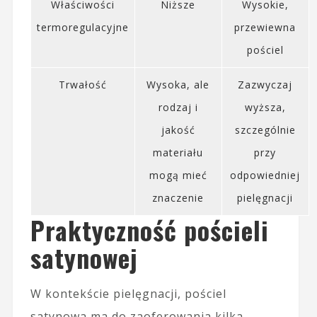
Właściwości
Niższe
Wysokie,
termoregulacyjne
przewiewna
pościel
Trwałość
Wysoka, ale
Zazwyczaj
rodzaj i
wyższa,
jakość
szczególnie
materiału
przy
mogą mieć
odpowiedniej
znaczenie
pielęgnacji
Praktyczność pościeli
satynowej
W kontekście pielęgnacji, pościel
satynowa ma do zaoferowania kilka