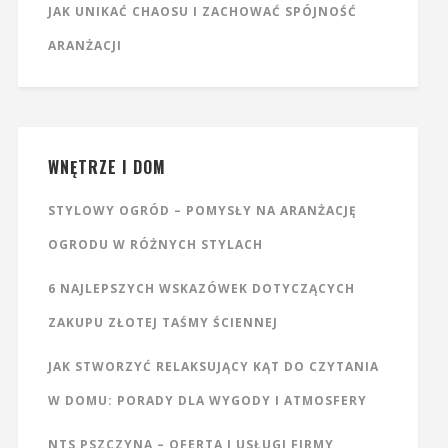
JAK UNIKAĆ CHAOSU I ZACHOWAĆ SPÓJNOŚĆ
ARANŻACJI
WNĘTRZE I DOM
STYLOWY OGRÓD – POMYSŁY NA ARANŻACJĘ
OGRODU W RÓŻNYCH STYLACH
6 NAJLEPSZYCH WSKAZÓWEK DOTYCZĄCYCH
ZAKUPU ZŁOTEJ TAŚMY ŚCIENNEJ
JAK STWORZYĆ RELAKSUJĄCY KĄT DO CZYTANIA
W DOMU: PORADY DLA WYGODY I ATMOSFERY
NTS PSZCZYNA – OFERTA I USŁUGI FIRMY