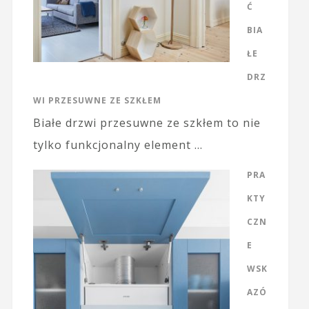
Ć
BIA
ŁE
DRZ
WI PRZESUWNE ZE SZKŁEM
Białe drzwi przesuwne ze szkłem to nie
tylko funkcjonalny element …
PRA
KTY
CZN
E
WSK
AZÓ