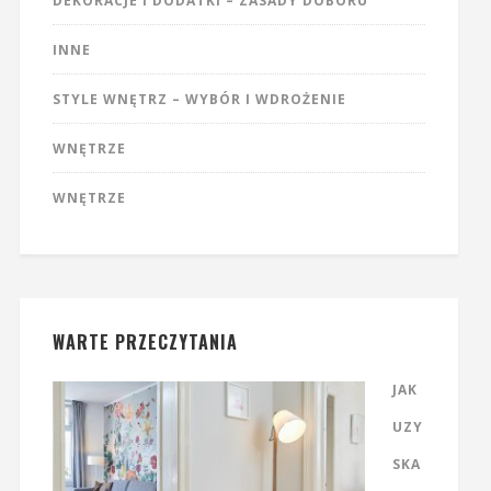
DEKORACJE I DODATKI – ZASADY DOBORU
INNE
STYLE WNĘTRZ – WYBÓR I WDROŻENIE
WNĘTRZE
WNĘTRZE
WARTE PRZECZYTANIA
JAK
UZY
SKA