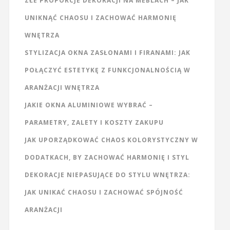
ZŁE PROPORCJE DEKORACJI NA MEBLACH – JAK
UNIKNĄĆ CHAOSU I ZACHOWAĆ HARMONIĘ
WNĘTRZA
STYLIZACJA OKNA ZASŁONAMI I FIRANAMI: JAK
POŁĄCZYĆ ESTETYKĘ Z FUNKCJONALNOŚCIĄ W
ARANŻACJI WNĘTRZA
JAKIE OKNA ALUMINIOWE WYBRAĆ –
PARAMETRY, ZALETY I KOSZTY ZAKUPU
JAK UPORZĄDKOWAĆ CHAOS KOLORYSTYCZNY W
DODATKACH, BY ZACHOWAĆ HARMONIĘ I STYL
DEKORACJE NIEPASUJĄCE DO STYLU WNĘTRZA:
JAK UNIKAĆ CHAOSU I ZACHOWAĆ SPÓJNOŚĆ
ARANŻACJI