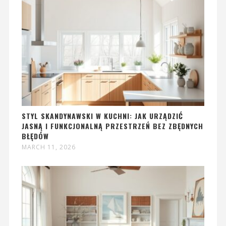
STYL SKANDYNAWSKI W KUCHNI: JAK URZĄDZIĆ
JASNĄ I FUNKCJONALNĄ PRZESTRZEŃ BEZ ZBĘDNYCH
BŁĘDÓW
MARCH 11, 2026