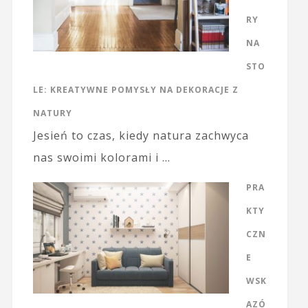
RY
NA
STO
LE: KREATYWNE POMYSŁY NA DEKORACJE Z
NATURY
Jesień to czas, kiedy natura zachwyca
nas swoimi kolorami i …
PRA
KTY
CZN
E
WSK
AZÓ