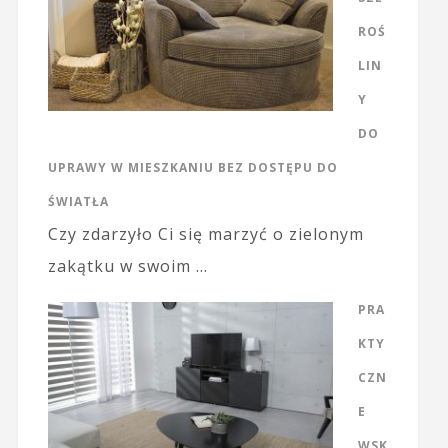
ROŚ
LIN
Y
DO
UPRAWY W MIESZKANIU BEZ DOSTĘPU DO
ŚWIATŁA
Czy zdarzyło Ci się marzyć o zielonym
zakątku w swoim …
PRA
KTY
CZN
E
WSK