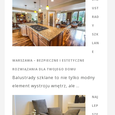
UST
RAD
Y
SZK
LAN
E
WARSZAWA – BEZPIECZNE I ESTETYCZNE
ROZWIĄZANIA DLA TWOJEGO DOMU
Balustrady szklane to nie tylko modny
element wystroju wnętrz, ale …
NAJ
LEP
SZE