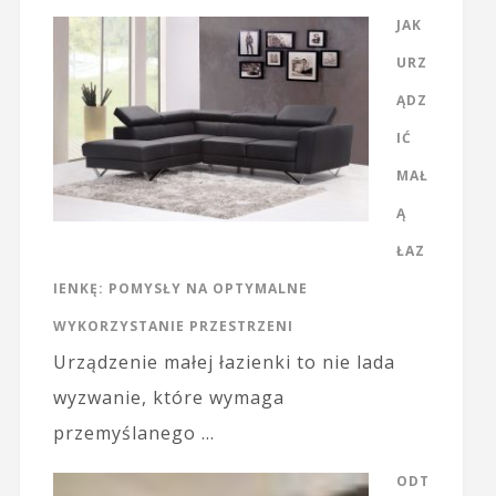
JAK
URZ
ĄDZ
IĆ
MAŁ
Ą
ŁAZ
IENKĘ: POMYSŁY NA OPTYMALNE
WYKORZYSTANIE PRZESTRZENI
Urządzenie małej łazienki to nie lada
wyzwanie, które wymaga
przemyślanego …
ODT