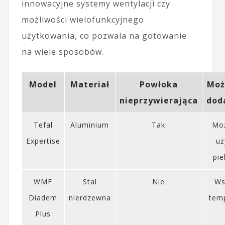
innowacyjne systemy wentylacji czy
możliwości wielofunkcyjnego
użytkowania, co pozwala na gotowanie
na wiele sposobów.
Model
Materiał
Powłoka
Moż
nieprzywierająca
dod
Tefal
Aluminium
Tak
Mo
Expertise
uż
pie
WMF
Stal
Nie
Ws
Diadem
nierdzewna
tem
Plus