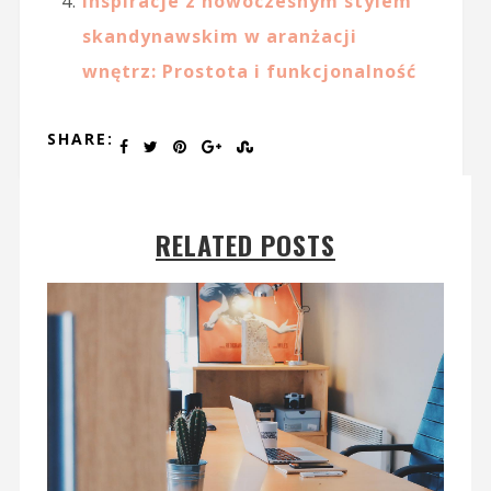
Inspiracje z nowoczesnym stylem
skandynawskim w aranżacji
wnętrz: Prostota i funkcjonalność
SHARE:
RELATED POSTS