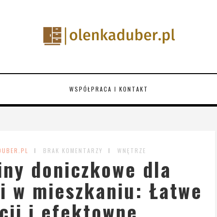
WSPÓŁPRACA I KONTAKT
DUBER.PL
BRAK KOMENTARZY
WNĘTRZE
iny doniczkowe dla
i w mieszkaniu: Łatwe
cji i efektowne