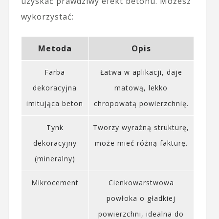
uzyskać prawdziwy efekt betonu. Możesz
wykorzystać:
Metoda
Opis
Farba
Łatwa w aplikacji, daje
dekoracyjna
matową, lekko
imitująca beton
chropowatą powierzchnię.
Tynk
Tworzy wyraźną strukturę,
dekoracyjny
może mieć różną fakturę.
(mineralny)
Mikrocement
Cienkowarstwowa
powłoka o gładkiej
powierzchni, idealna do