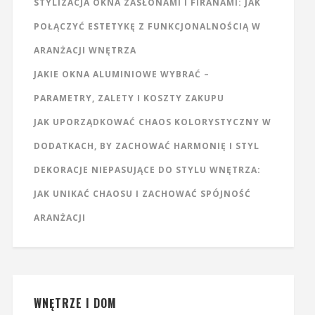
STYLIZACJA OKNA ZASŁONAMI I FIRANAMI: JAK
POŁĄCZYĆ ESTETYKĘ Z FUNKCJONALNOŚCIĄ W
ARANŻACJI WNĘTRZA
JAKIE OKNA ALUMINIOWE WYBRAĆ –
PARAMETRY, ZALETY I KOSZTY ZAKUPU
JAK UPORZĄDKOWAĆ CHAOS KOLORYSTYCZNY W
DODATKACH, BY ZACHOWAĆ HARMONIĘ I STYL
DEKORACJE NIEPASUJĄCE DO STYLU WNĘTRZA:
JAK UNIKAĆ CHAOSU I ZACHOWAĆ SPÓJNOŚĆ
ARANŻACJI
WNĘTRZE I DOM