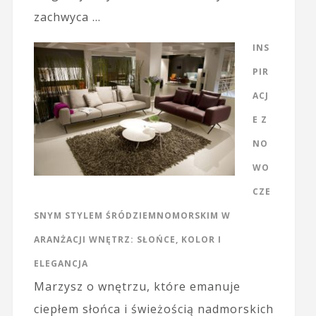
zachwyca …
INS
PIR
ACJ
E Z
NO
WO
CZE
SNYM STYLEM ŚRÓDZIEMNOMORSKIM W
ARANŻACJI WNĘTRZ: SŁOŃCE, KOLOR I
ELEGANCJA
Marzysz o wnętrzu, które emanuje
ciepłem słońca i świeżością nadmorskich