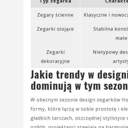
Typ zegarka
Charakt
Zegary ścienne
Klasyczne i nowo
Zegarki stojące
Stabilna konst
mater
Zegarki
Nietypowy des
dekoracyjne
artyst
Jakie trendy w desig
dominują w tym sezon
W obecnym sezonie design zegarków Hou
formy, które łączą w sobie prostotę i e
gładkich tarczach, oszczędnej stylistyc
ozdób, projektanci stawiają na harmonię