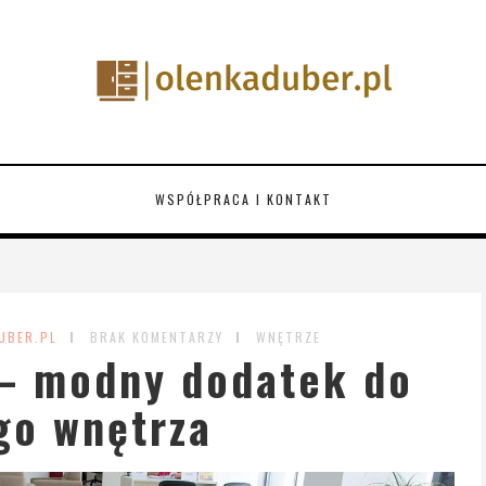
WSPÓŁPRACA I KONTAKT
UBER.PL
BRAK KOMENTARZY
WNĘTRZE
– modny dodatek do
go wnętrza