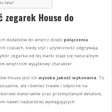
ez lata?
ć zegarek House do
nych dodatków do wnętrz dzięki
połączeniu
zych czasach, kiedy styl i użyteczność odgrywają
wybór zegarka od tej marki staje się naturalnym
im wnętrzom wyjątkowy charakter.
ków House jest ich
wysoka jakość wykonania
. To
wizualnie, ale również trwałe i odporne na
doborowi materiałów oraz przemyślanym detalom,
iom nawet najbardziej wymagających