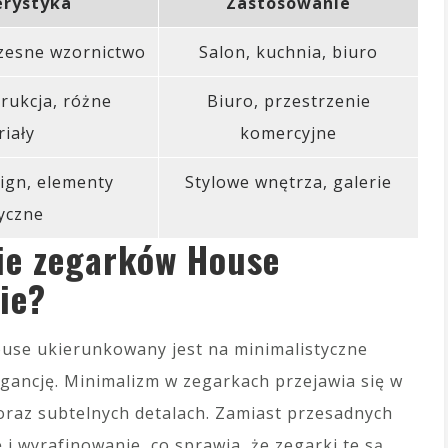
erystyka
Zastosowanie
czesne wzornictwo
Salon, kuchnia, biuro
rukcja, różne
Biuro, przestrzenie
iały
komercyjne
ign, elementy
Stylowe wnętrza, galerie
yczne
nie zegarków House
ie?
se ukierunkowany jest na minimalistyczne
legancję. Minimalizm w zegarkach przejawia się w
e oraz subtelnych detalach. Zamiast przesadnych
 i wyrafinowanie, co sprawia, że zegarki te są