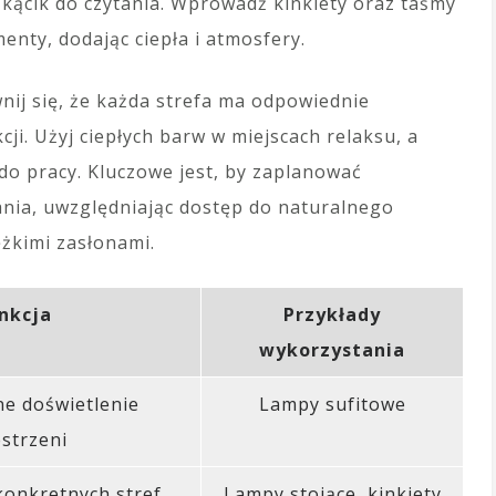
k kącik do czytania. Wprowadź kinkiety oraz taśmy
enty, dodając ciepła i atmosfery.
nij się, że każda strefa ma odpowiednie
cji. Użyj ciepłych barw w miejscach relaksu, a
o pracy. Kluczowe jest, by zaplanować
ania, uwzględniając dostęp do naturalnego
ężkimi zasłonami.
nkcja
Przykłady
wykorzystania
e doświetlenie
Lampy sufitowe
strzeni
konkretnych stref
Lampy stojące, kinkiety