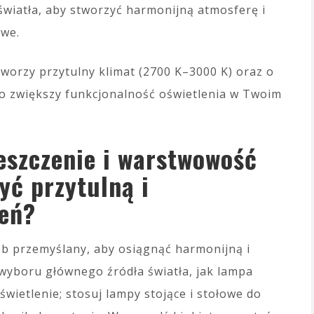
 światła, aby stworzyć harmonijną atmosferę i
owe.
 tworzy przytulny klimat (2700 K–3000 K) oraz o
 co zwiększy funkcjonalność oświetlenia w Twoim
eszczenie i warstwowość
yć przytulną i
zeń?
b przemyślany, aby osiągnąć harmonijną i
 wyboru głównego źródła światła, jak lampa
wietlenie; stosuj lampy stojące i stołowe do