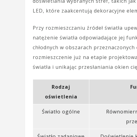
doświetlania wybranych stref, takich ja
LED, które zaakcentują dekoracyjne elem
Przy rozmieszczaniu źródeł światła upew
natężenie światła odpowiadające jej funk
chłodnych w obszarach przeznaczonych d
rozmieszczenie już na etapie projektow
światła i unikając przesłaniania okien ci
Rodzaj
Fu
oświetlenia
Światło ogólne
Równomiern
prze
Światło zadaniowe
Doświetlenie 