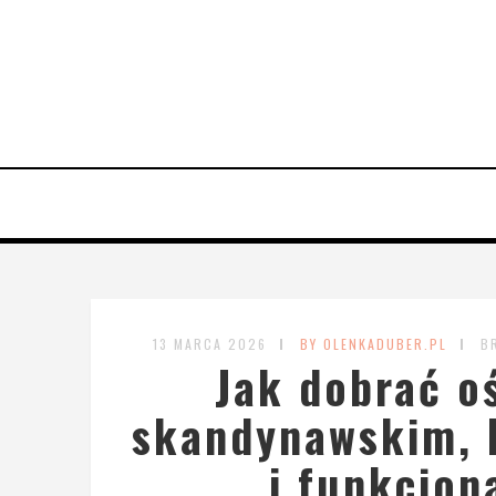
13 MARCA 2026
BY OLENKADUBER.PL
B
Jak dobrać oś
skandynawskim, b
i funkcjon