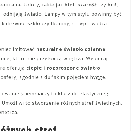
eutralne kolory, takie jak
biel
,
szarość
czy
beż
,
i odbijają światło. Lampy w tym stylu powinny być
jak drewno, szkło czy tkaniny, co wprowadza
wnież imitować
naturalne światło dzienne
.
mie, które nie przytłoczą wnętrza. Wybieraj
óre oferują
ciepłe i rozproszone światło
,
osfery, zgodnie z duńskim pojęciem hygge.
sowanie ściemniaczy to klucz do elastycznego
 Umożliwi to stworzenie różnych stref świetlnych,
wnętrza.
óżnych stref