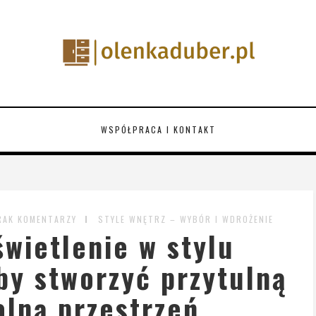
WSPÓŁPRACA I KONTAKT
RAK KOMENTARZY
STYLE WNĘTRZ – WYBÓR I WDROŻENIE
wietlenie w stylu
y stworzyć przytulną
alną przestrzeń