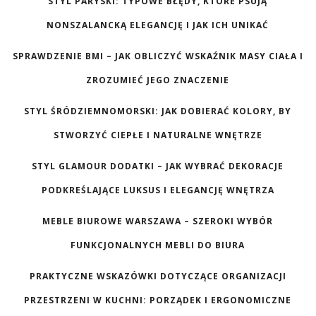
STYL PARYSKI: TYPOWE BŁĘDY, KTÓRE PSUJĄ
NONSZALANCKĄ ELEGANCJĘ I JAK ICH UNIKAĆ
SPRAWDZENIE BMI – JAK OBLICZYĆ WSKAŹNIK MASY CIAŁA I
ZROZUMIEĆ JEGO ZNACZENIE
STYL ŚRÓDZIEMNOMORSKI: JAK DOBIERAĆ KOLORY, BY
STWORZYĆ CIEPŁE I NATURALNE WNĘTRZE
STYL GLAMOUR DODATKI – JAK WYBRAĆ DEKORACJE
PODKREŚLAJĄCE LUKSUS I ELEGANCJĘ WNĘTRZA
MEBLE BIUROWE WARSZAWA – SZEROKI WYBÓR
FUNKCJONALNYCH MEBLI DO BIURA
PRAKTYCZNE WSKAZÓWKI DOTYCZĄCE ORGANIZACJI
PRZESTRZENI W KUCHNI: PORZĄDEK I ERGONOMICZNE