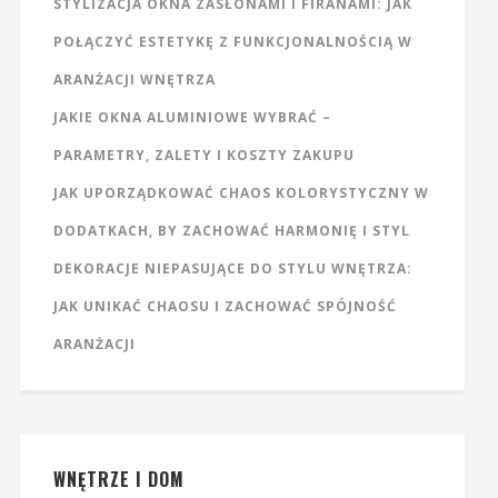
STYLIZACJA OKNA ZASŁONAMI I FIRANAMI: JAK
POŁĄCZYĆ ESTETYKĘ Z FUNKCJONALNOŚCIĄ W
ARANŻACJI WNĘTRZA
JAKIE OKNA ALUMINIOWE WYBRAĆ –
PARAMETRY, ZALETY I KOSZTY ZAKUPU
JAK UPORZĄDKOWAĆ CHAOS KOLORYSTYCZNY W
DODATKACH, BY ZACHOWAĆ HARMONIĘ I STYL
DEKORACJE NIEPASUJĄCE DO STYLU WNĘTRZA:
JAK UNIKAĆ CHAOSU I ZACHOWAĆ SPÓJNOŚĆ
ARANŻACJI
WNĘTRZE I DOM