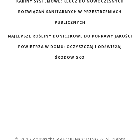
KABINY SYSTEMOWE: KLUCZ DO NOWOCZESNYCH
ROZWIĄZAŃ SANITARNYCH W PRZESTRZENIACH
PUBLICZNYCH
NAJLEPSZE ROŚLINY DONICZKOWE DO POPRAWY JAKOŚCI
POWIETRZA W DOMU: OCZYSZCZAJ I ODŚWIEŻAJ
ŚRODOWISKO
© 2017 copyright PREMIUMCODING // All rights