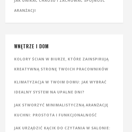
JAK UNIKAĆ CHAOSU I ZACHOWAĆ SPÓJNOŚĆ
ARANŻACJI
WNĘTRZE I DOM
KOLORY ŚCIAN W BIURZE, KTÓRE ZAINSPIRUJĄ
KREATYWNĄ STRONĘ TWOICH PRACOWNIKÓW
KLIMATYZACJA W TWOIM DOMU: JAK WYBRAĆ
IDEALNY SYSTEM NA UPALNE DNI?
JAK STWORZYĆ MINIMALISTYCZNĄ ARANŻACJĘ
KUCHNI: PROSTOTA I FUNKCJONALNOŚĆ
JAK URZĄDZIĆ KĄCIK DO CZYTANIA W SALONIE: