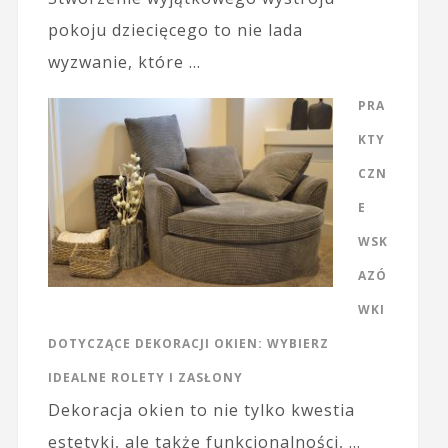
pokoju dziecięcego to nie lada
wyzwanie, które …
PRA
KTY
CZN
E
WSK
AZÓ
WKI
DOTYCZĄCE DEKORACJI OKIEN: WYBIERZ
IDEALNE ROLETY I ZASŁONY
Dekoracja okien to nie tylko kwestia
estetyki, ale także funkcjonalności, …