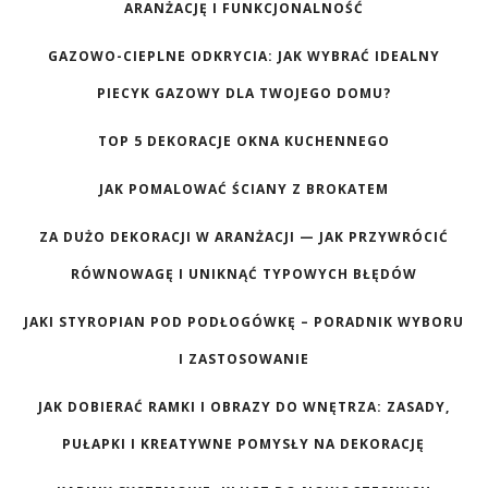
ARANŻACJĘ I FUNKCJONALNOŚĆ
GAZOWO-CIEPLNE ODKRYCIA: JAK WYBRAĆ IDEALNY
PIECYK GAZOWY DLA TWOJEGO DOMU?
TOP 5 DEKORACJE OKNA KUCHENNEGO
JAK POMALOWAĆ ŚCIANY Z BROKATEM
ZA DUŻO DEKORACJI W ARANŻACJI — JAK PRZYWRÓCIĆ
RÓWNOWAGĘ I UNIKNĄĆ TYPOWYCH BŁĘDÓW
JAKI STYROPIAN POD PODŁOGÓWKĘ – PORADNIK WYBORU
I ZASTOSOWANIE
JAK DOBIERAĆ RAMKI I OBRAZY DO WNĘTRZA: ZASADY,
PUŁAPKI I KREATYWNE POMYSŁY NA DEKORACJĘ