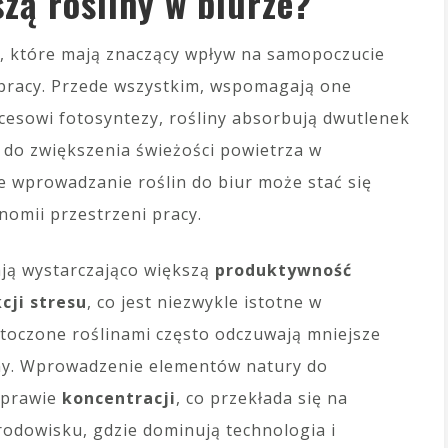
szą rośliny w biurze?
ci, które mają znaczący wpływ na samopoczucie
pracy. Przede wszystkim, wspomagają one
ocesowi fotosyntezy, rośliny absorbują dwutlenek
ię do zwiększenia świeżości powietrza w
 wprowadzanie roślin do biur może stać się
mii przestrzeni pracy.
ają wystarczająco większą
produktywność
cji stresu
, co jest niezwykle istotne w
toczone roślinami często odczuwają mniejsze
zny. Wprowadzenie elementów natury do
oprawie
koncentracji
, co przekłada się na
odowisku, gdzie dominują technologia i