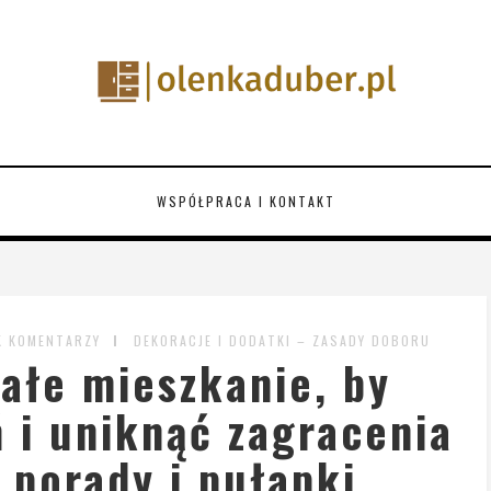
WSPÓŁPRACA I KONTAKT
K KOMENTARZY
DEKORACJE I DODATKI – ZASADY DOBORU
ałe mieszkanie, by
 i uniknąć zagracenia
 porady i pułapki