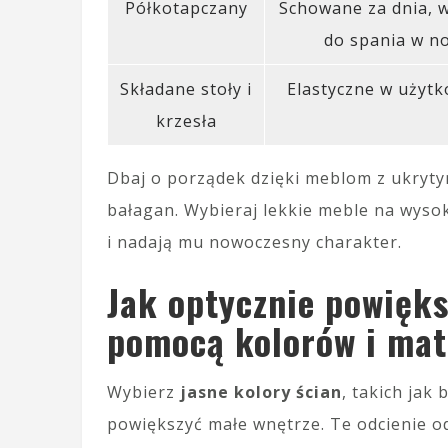
Półkotapczany
Schowane za dnia, 
do spania w n
Składane stoły i
Elastyczne w użyt
krzesła
Dbaj o porządek dzięki meblom z ukryt
bałagan. Wybieraj lekkie meble na wyso
i nadają mu nowoczesny charakter.
Jak optycznie powięk
pomocą kolorów i mat
Wybierz
jasne kolory ścian
, takich jak 
powiększyć małe wnętrze. Te odcienie od