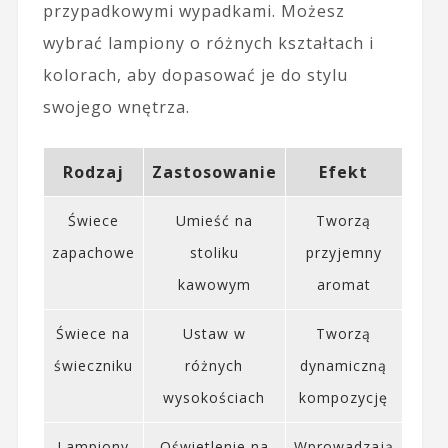
przypadkowymi wypadkami. Możesz
wybrać lampiony o różnych kształtach i
kolorach, aby dopasować je do stylu
swojego wnętrza.
Rodzaj
Zastosowanie
Efekt
Świece
Umieść na
Tworzą
zapachowe
stoliku
przyjemny
kawowym
aromat
Świece na
Ustaw w
Tworzą
świeczniku
różnych
dynamiczną
wysokościach
kompozycję
Lampiony
Oświetlenie na
Wprowadzają