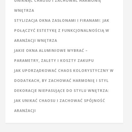
UNIKNĄĆ CHAOSU I ZACHOWAĆ HARMONIĘ
WNĘTRZA
STYLIZACJA OKNA ZASŁONAMI I FIRANAMI: JAK
POŁĄCZYĆ ESTETYKĘ Z FUNKCJONALNOŚCIĄ W
ARANŻACJI WNĘTRZA
JAKIE OKNA ALUMINIOWE WYBRAĆ –
PARAMETRY, ZALETY I KOSZTY ZAKUPU
JAK UPORZĄDKOWAĆ CHAOS KOLORYSTYCZNY W
DODATKACH, BY ZACHOWAĆ HARMONIĘ I STYL
DEKORACJE NIEPASUJĄCE DO STYLU WNĘTRZA:
JAK UNIKAĆ CHAOSU I ZACHOWAĆ SPÓJNOŚĆ
ARANŻACJI